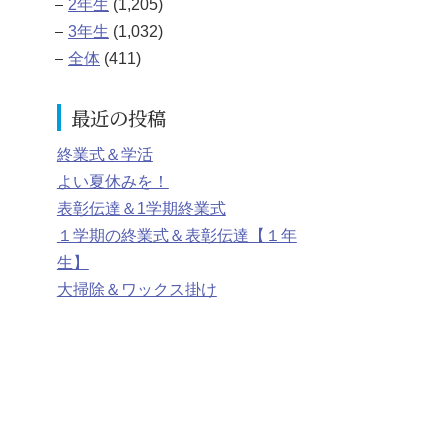
2年生
(1,205)
3年生
(1,032)
全体
(411)
最近の投稿
終業式＆学活
よい夏休みを！
表彰伝達＆1学期終業式
１学期の終業式＆表彰伝達【１年
生】
大掃除＆ワックス掛け