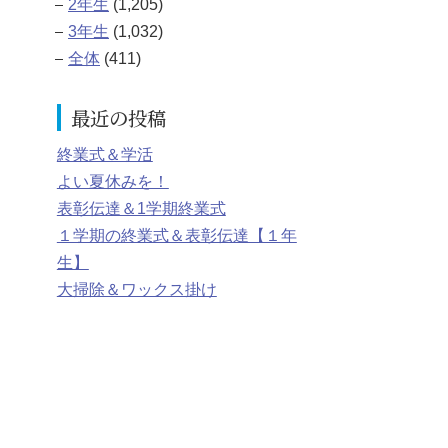
2年生
(1,205)
3年生
(1,032)
全体
(411)
最近の投稿
終業式＆学活
よい夏休みを！
表彰伝達＆1学期終業式
１学期の終業式＆表彰伝達【１年
生】
大掃除＆ワックス掛け