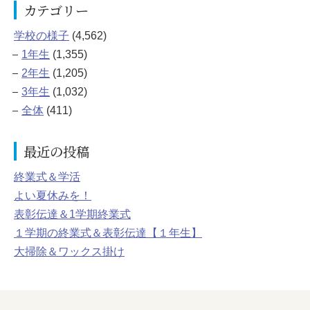
カテゴリー
学校の様子
(4,562)
1年生
(1,355)
2年生
(1,205)
3年生
(1,032)
全体
(411)
最近の投稿
終業式＆学活
よい夏休みを！
表彰伝達＆1学期終業式
１学期の終業式＆表彰伝達【１年生】
大掃除＆ワックス掛け