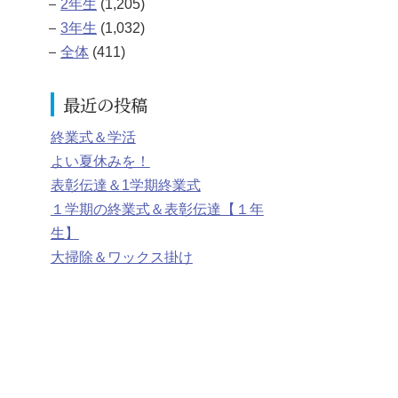
2年生
(1,205)
3年生
(1,032)
全体
(411)
最近の投稿
終業式＆学活
よい夏休みを！
表彰伝達＆1学期終業式
１学期の終業式＆表彰伝達【１年
生】
大掃除＆ワックス掛け