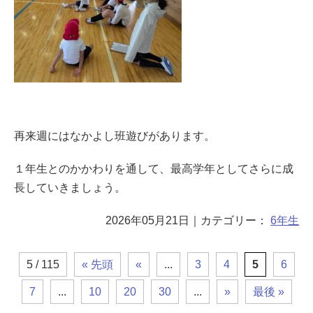
再来週にはなかよし班遊びがあります。
１年生とのかかわりを通して、最高学年としてさらに成
長していきましょう。
2026年05月21日
｜カテゴリー：
6年生
5 / 115
« 先頭
«
...
3
4
5
6
7
...
10
20
30
...
»
最後 »